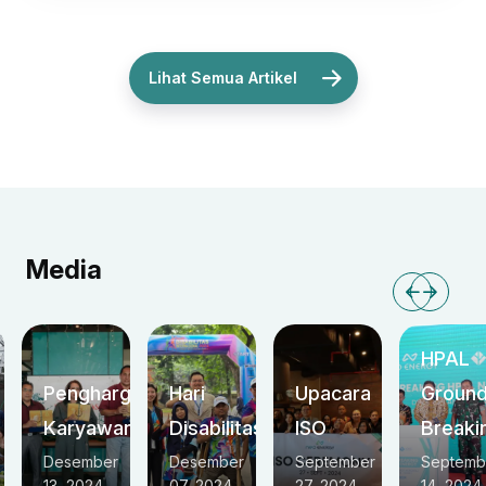
Lihat Semua Artikel
Media
HPAL
Penghargaan
Hari
Upacara
Groun
Karyawan
Disabilitas
ISO
Breaki
Desember
Desember
September
Septemb
13, 2024
07, 2024
27, 2024
14, 2024