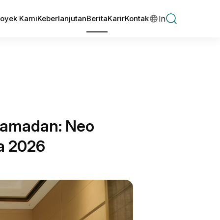
In
royek Kami
Keberlanjutan
Berita
Karir
Kontak
Ramadan: Neo
a 2026