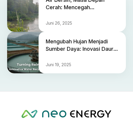
Cerah: Mencegah
Pencemaran di Wilayah
Terdampak Tambang
Juni 26, 2025
Mengubah Hujan Menjadi
Sumber Daya: Inovasi Daur
Ulang Air di Lokasi Neo
Energy
Juni 19, 2025