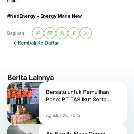
hijau.
#NeoEnergy – Energy Made New
Bagikan :
Kembali Ke Daftar
Berita Lainnya
Bersatu untuk Pemulihan
Poso: PT TAS Ikut Serta
dalam Bantuan Kemanusiaan
bagi Korban Gempa
Agustus 28, 2025
Air Bersih, Masa Depan